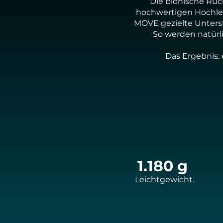
Die bionische Rü
hochwertigen Hochlei
MOVE gezielte Unterst
So werden natürl
Das Ergebnis: 
1.180 g
Leichtgewicht.