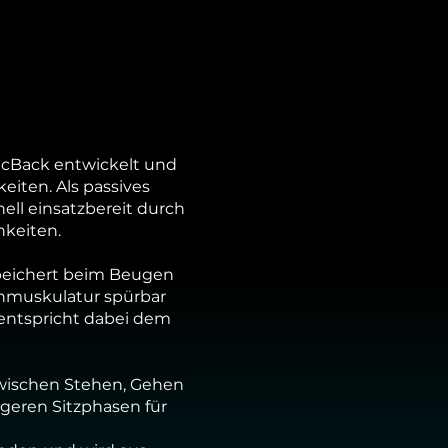
icBack entwickelt und
iten. Als passives
ell einsatzbereit durch
hkeiten.
peichert beim Beugen
enmuskulatur spürbar
entspricht dabei dem
 zwischen Stehen, Gehen
ngeren Sitzphasen für