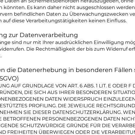
e Daten an Sicherheitsbehörden herauszugeben, ohne da
n könnten. Es kann daher nicht ausgeschlossen werden,
ervern befindlichen Daten zu Überwachungszwecken ve
 auf diese Verarbeitungstätigkeiten keinen Einfluss.
gung zur Datenverarbeitung
nge sind nur mit Ihrer ausdrücklichen Einwilligung mögl
t widerrufen. Die Rechtmäßigkeit der bis zum Widerruf e
.
n die Datenerhebung in besonderen Fällen
DSGVO)
 AUF GRUNDLAGE VON ART. 6 ABS. 1 LIT. E ODER F 
GRÜNDEN, DIE SICH AUS IHRER BESONDEREN SITUATI
NENBEZOGENEN DATEN WIDERSPRUCH EINZULEGEN; D
STÜTZTES PROFILING. DIE JEWEILIGE RECHTSGRUND
TNEHMEN SIE DIESER DATENSCHUTZERKLÄRUNG. WE
E BETROFFENEN PERSONENBEZOGENEN DATEN NICHT
NGENDE SCHUTZWÜRDIGE GRÜNDE FÜR DIE VERARBE
UND FREIHEITEN ÜBERWIEGEN ODER DIE VERARBEITU