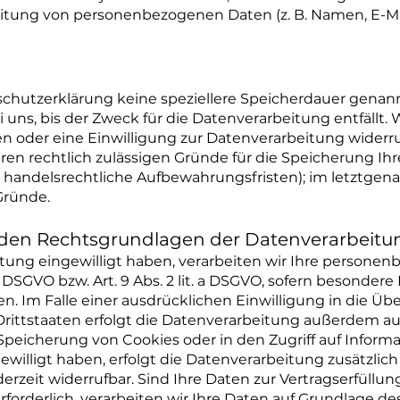
itung von personenbezogenen Daten (z. B. Namen, E-Mai
schutzerklärung keine speziellere Speicherdauer genann
ns, bis der Zweck für die Datenverarbeitung entfällt. 
 oder eine Einwilligung zur Datenverarbeitung widerru
deren rechtlich zulässigen Gründe für die Speicherung 
r handelsrechtliche Aufbewahrungsfristen); im letztgenan
Gründe.
 den Rechtsgrundlagen der Datenverarbeitun
eitung eingewilligt haben, verarbeiten wir Ihre persone
. a DSGVO bzw. Art. 9 Abs. 2 lit. a DSGVO, sofern besonder
n. Im Falle einer ausdrücklichen Einwilligung in die Ü
ittstaaten erfolgt die Datenverarbeitung außerdem auf
e Speicherung von Cookies oder in den Zugriff auf Informa
ewilligt haben, erfolgt die Datenverarbeitung zusätzlich
ederzeit widerrufbar. Sind Ihre Daten zur Vertragserfüll
rderlich, verarbeiten wir Ihre Daten auf Grundlage des A