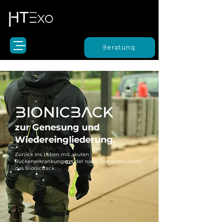
Beratung
BIONICBACK
zur Genesung und
Wiedereingliederung.
Zurück ins Leben mit akuten
Rückenerkrankungen oder nach Therapien durch
das BionicBack.