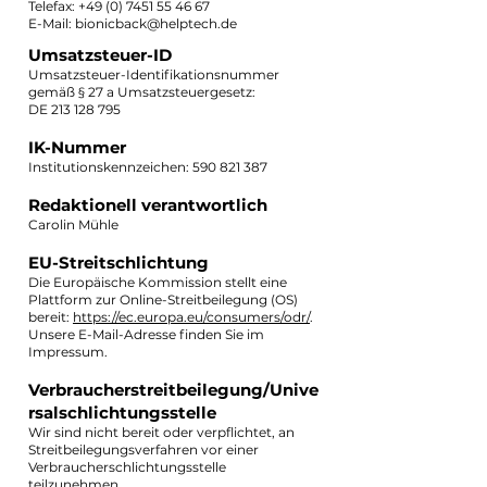
Telefax:
+49 (0) 7451 55 46 67
E-Mail: bionicback
@helptech.de
Umsatzsteuer-ID
Umsatzsteuer-Identifikationsnummer
gemäß § 27 a Umsatzsteuergesetz:
DE
213 128 795
IK-Nummer
Institutionskennzeichen:
590 821 387
Redaktionell verantwortlich
Carolin Mühle
EU-Streitschlichtung
Die Europäische Kommission stellt eine
Plattform zur Online-Streitbeilegung (OS)
bereit:
https://ec.europa.eu/consumers/odr/
.
Unsere E-Mail-Adresse finden Sie im
Impressum.
Verbraucherstreitbeilegung/Unive
rsalschlichtungsstelle
Wir sind nicht bereit oder verpflichtet, an
Streitbeilegungsverfahren vor einer
Verbraucherschlichtungsstelle
teilzunehmen.