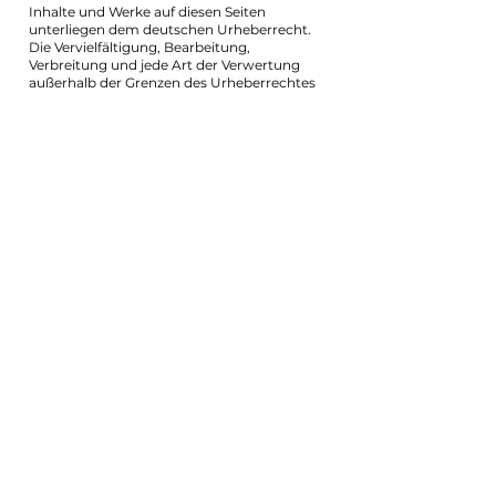
Inhalte und Werke auf diesen Seiten
unterliegen dem deutschen Urheberrecht.
Die Vervielfältigung, Bearbeitung,
Verbreitung und jede Art der Verwertung
außerhalb der Grenzen des Urheberrechtes
bedürfen der schriftlichen Zustimmung des
jeweiligen Autors bzw. Erstellers. Downloads
und Kopien dieser Seite sind nur für den
privaten, nicht kommerziellen Gebrauch
gestattet.
Soweit die Inhalte auf dieser Seite nicht vom
Betreiber erstellt wurden, werden die
Urheberrechte Dritter beachtet.
Insbesondere werden Inhalte Dritter als
solche gekennzeichnet. Sollten Sie trotzdem
auf eine Urheberrechtsverletzung
aufmerksam werden, bitten wir um einen
entsprechenden Hinweis. Bei
Bekanntwerden von Rechtsverletzungen
werden wir derartige Inhalte umgehend
entfernen.