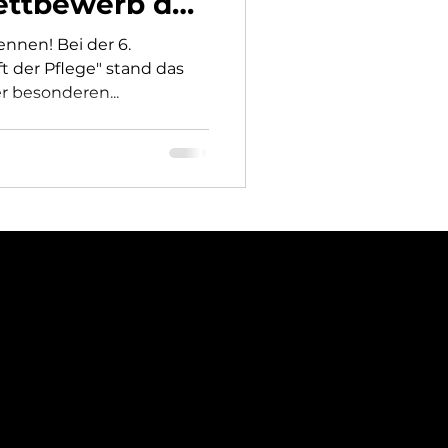
ettbewerb der
erkonferenz
nnen! Bei der 6.
t der Pflege" stand das
r besonderen...