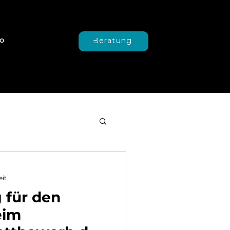
o
Beratung
eit
 für den
eim