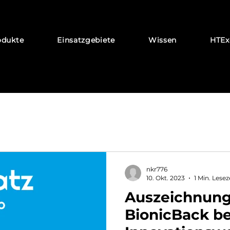
odukte
Einsatzgebiete
Wissen
HTEx
nkr776
10. Okt. 2023
1 Min. Lesez
Auszeichnung
BionicBack b