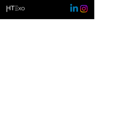
Help Tech GmbH & Co. KG
Brunnenstraße 10
72160 Horb am Neckar
+49
7451 55 46 0
bionicback@helptech.de
AGB
Impressum
Datenschutz
Kontakt
© Help Tech GmbH & Co. KG 2025