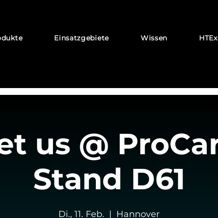
odukte
Einsatzgebiete
Wissen
HTEx
t us @ ProCar
Stand D61
Di., 11. Feb.
  |  
Hannover