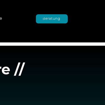
o
Beratung
e //