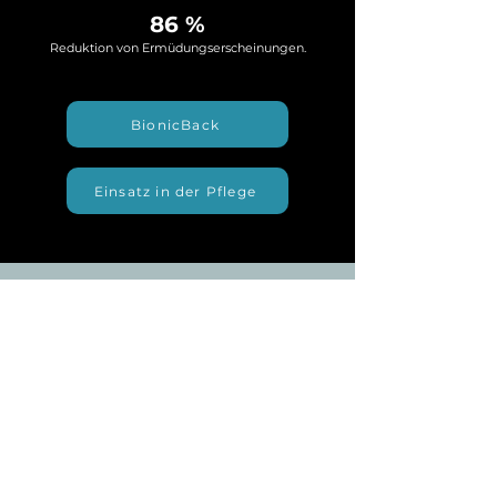
86 %
Reduktion von Ermüdungserscheinungen.
BionicBack
Einsatz in der Pflege
Help Tech GmbH & Co. KG
Brunnenstraße 10
72160 Horb am Neckar
+49
7451 55 46 0
bionicback@helptech.de